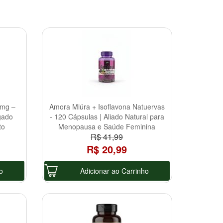
0mg –
Amora Miúra + Isoflavona Natuervas
gado
- 120 Cápsulas | Aliado Natural para
to
Menopausa e Saúde Feminina
R$ 41,99
R$ 20,99
o
Adicionar ao Carrinho