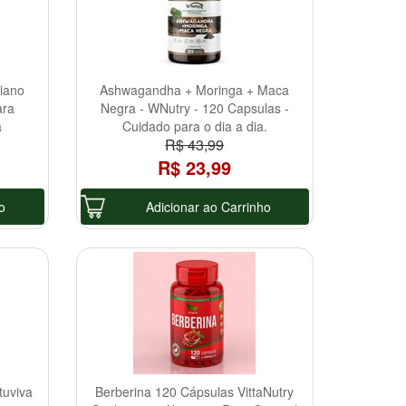
iano
Ashwagandha + Moringa + Maca
ara
Negra - WNutry - 120 Capsulas -
a
Cuidado para o dia a dia.
R$ 43,99
R$ 23,99
o
Adicionar ao Carrinho
tuviva
Berberina 120 Cápsulas VittaNutry