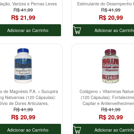
lação, Varizes e Pernas Leves
Estimulante do Desempenho F
R$ 41,99
R$ 41,99
e Mental
R$ 21,99
R$ 20,99
Adicionar ao Carrinho
Adicionar ao Carrinh
to de Magnésio P.A. + Sucupira
Colágeno + Vitaminas Natue
g Natuervas (120 Cápsulas):
(120 Cápsulas): Fortalecim
lívio de Dores Articulares.
Capilar e Antienvelhecimen
R$ 41,99
R$ 41,99
R$ 20,99
R$ 20,99
Adicionar ao Carrinho
Adicionar ao Carrinh