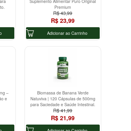
ara
Suplemento Alimentar Puro Original
to.
Premium
R$ 43,99
R$ 23,99
o
Adicionar ao Carrinho
0mg –
Biomassa de Banana Verde
ão e
Natuviva | 120 Cápsulas de 500mg
para Saciedade e Saúde Intestinal.
R$ 41,99
R$ 21,99
o
Adicionar ao Carrinho