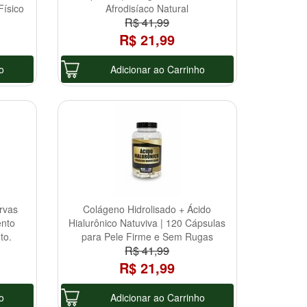
ísico
Afrodisíaco Natural
R$ 41,99
R$ 21,99
o
Adicionar ao Carrinho
rvas
Colágeno Hidrolisado + Ácido
ento
Hialurônico Natuviva | 120 Cápsulas
to.
para Pele Firme e Sem Rugas
R$ 41,99
R$ 21,99
o
Adicionar ao Carrinho