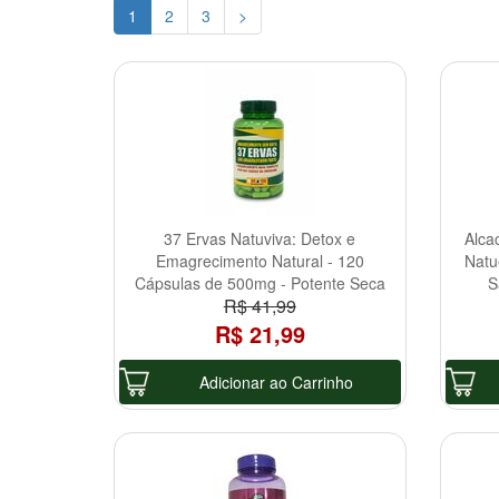
1
2
3
>
37 Ervas Natuviva: Detox e
Alca
Emagrecimento Natural - 120
Natu
Cápsulas de 500mg - Potente Seca
S
R$ 41,99
Barriga!
R$ 21,99
Adicionar ao Carrinho