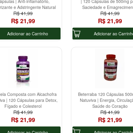
ápsulas | Anti-inflamatório,
| 120 Cápsulas de 500mg p
rizante e Adstringente Natural
Saciedade e Emagrecimen
R$ 41,99
R$ 41,99
R$ 21,99
R$ 21,99
Adicionar ao Carrinho
Adicionar ao Carrinh
jela Composta com Alcachofra
Beterraba 120 Cápsulas 50
iva | 120 Cápsulas para Detox,
Natuviva | Energia, Circulaç
Fígado e Colesterol
Saúde do Coração
R$ 41,99
R$ 41,99
R$ 21,99
R$ 21,99
Adicionar ao Carrinho
Adicionar ao Carrinh