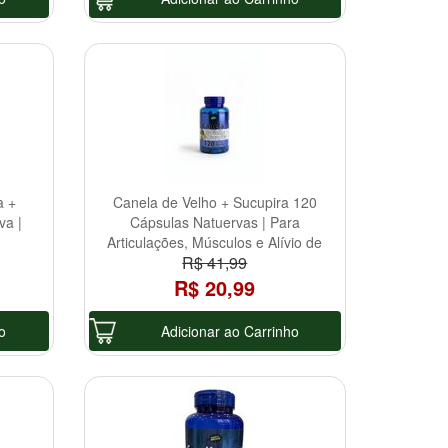
a +
Canela de Velho + Sucupira 120
va |
Cápsulas Natuervas | Para
Articulações, Músculos e Alívio de
R$ 41,99
Dores
R$ 20,99
o
Adicionar ao Carrinho