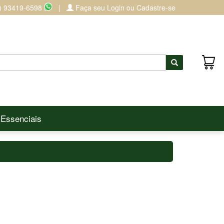
) 93419-6598
|
Faça seu Login ou Cadastre-se
Buscar
 Essenciais