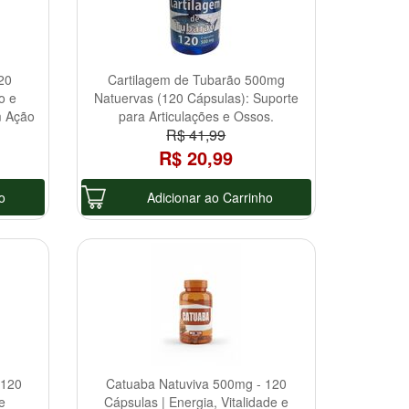
20
Cartilagem de Tubarão 500mg
o e
Natuervas (120 Cápsulas): Suporte
m Ação
para Articulações e Ossos.
R$ 41,99
R$ 20,99
o
Adicionar ao Carrinho
(120
Catuaba Natuviva 500mg - 120
e
Cápsulas | Energia, Vitalidade e