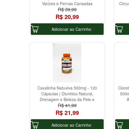
Varizes e Pernas Cansadas
Circu
R$ 39,99
R$ 20,99
Adicionar ao Carrinho
Cavalinha Natuviva 500mg - 120
Clore
Cápsulas | Diurético Natural,
500m
Drenagem e Beleza da Pele e
A
R$ 41,99
Cabelo
R$ 21,99
Adicionar ao Carrinho