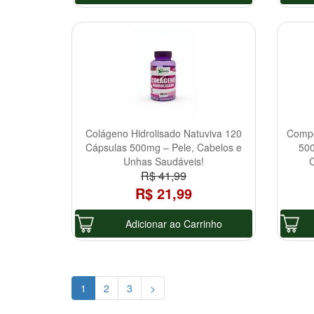
Colágeno Hidrolisado Natuviva 120
Compo
Cápsulas 500mg – Pele, Cabelos e
500
Unhas Saudáveis!
C
R$ 41,99
R$ 21,99
Adicionar ao Carrinho
1
2
3
>