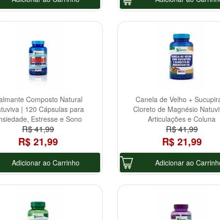
almante Composto Natural
Canela de Velho + Sucupir
tuviva | 120 Cápsulas para
Cloreto de Magnésio Natuvi
nsiedade, Estresse e Sono
Articulações e Coluna
R$ 41,99
R$ 41,99
Tranquilo.
R$ 21,99
R$ 21,99
Adicionar ao Carrinho
Adicionar ao Carrinh