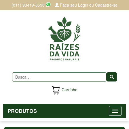
(011) 93419-6598
Faça seu Login ou Cadastre-se
Buscar
Carrinho
PRODUTOS