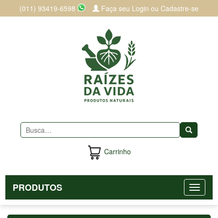
(011) 93419-6598
Faça seu Login ou Cadastre-se
Buscar
Carrinho
PRODUTOS