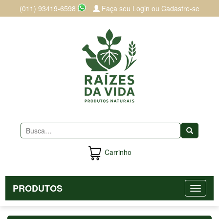
(011) 93419-6598
Faça seu Login ou Cadastre-se
Buscar
Carrinho
PRODUTOS