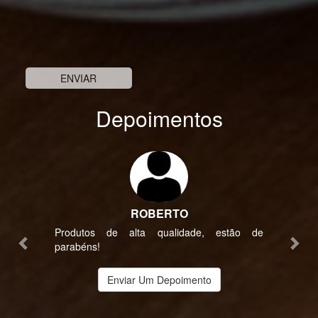
Depoimentos
Previous
Nex
EDSON DA CRUZ
estão de
Pessoal muito atencioso e muitas variedades
com um ótimo preço, recomendo sempre
Enviar Um Depoimento