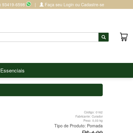
) 93419-6598
|
Faça seu Login ou Cadastre-se
Buscar
 Essenciais
Código:
0162
Fabricante:
Curador
Peso:
0,03 kg
Tipo de Produto:
Pomada
R$ 4,99