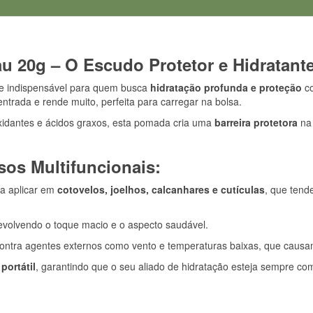
 20g – O Escudo Protetor e Hidratante
 e indispensável para quem busca
hidratação profunda e proteção
co
trada e rende muito, perfeita para carregar na bolsa.
xidantes e ácidos graxos, esta pomada cria uma
barreira protetora
na 
sos Multifuncionais:
a aplicar em
cotovelos, joelhos, calcanhares e cutículas
, que tend
evolvendo o toque macio e o aspecto saudável.
contra agentes externos como vento e temperaturas baixas, que causa
é
portátil
, garantindo que o seu aliado de hidratação esteja sempre co