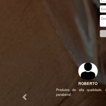
Previous
EDSON DA CRUZ
Pessoal muito atencioso e m
variedades com um ótimo p
recomendo sempre