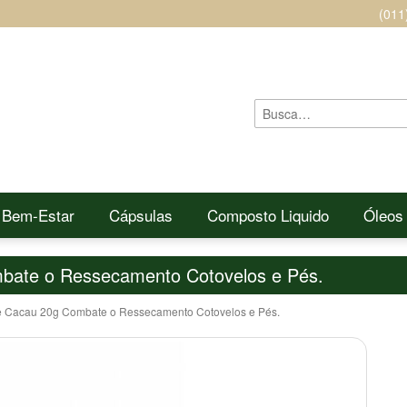
(011
 Bem-Estar
Cápsulas
Composto Liquido
Óleos
ate o Ressecamento Cotovelos e Pés.
 Cacau 20g Combate o Ressecamento Cotovelos e Pés.