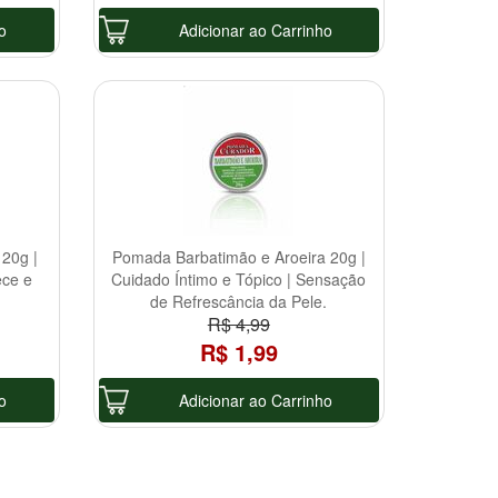
o
Adicionar ao Carrinho
20g |
Pomada Barbatimão e Aroeira 20g |
ece e
Cuidado Íntimo e Tópico | Sensação
de Refrescância da Pele.
R$ 4,99
R$ 1,99
o
Adicionar ao Carrinho