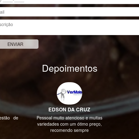
Depoimentos
ROBERTO
uitas
Produtos de alta qualidade, estão de
reço,
parabéns!