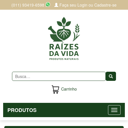
(011) 93419-6598
Faça seu Login ou Cadastre-se
Buscar
Carrinho
PRODUTOS