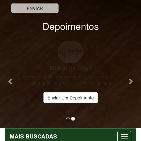
Depoimentos
Previous
Nex
EDSON DA CRUZ
estão de
Pessoal muito atencioso e muitas variedades
com um ótimo preço, recomendo sempre
Enviar Um Depoimento
MAIS BUSCADAS